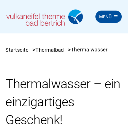
Zum
MENÜ
Hauptinhalt
springen
ÜBER UNS
>
>
Thermalwasser
Startseite
Thermalbad
THERMALBAD
SAUNA
Thermalwasser – ein
WELLNESS
einzigartiges
THERAPIEN
Geschenk!
ONLINE-SHOP