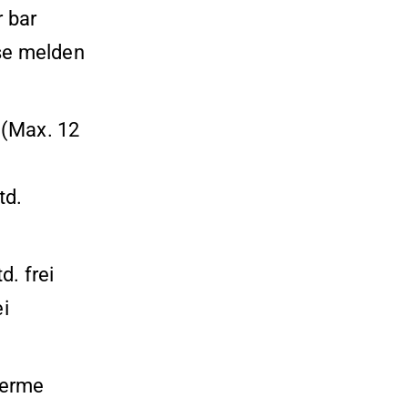
 bar
se melden
 (Max. 12
td.
d. frei
i
herme