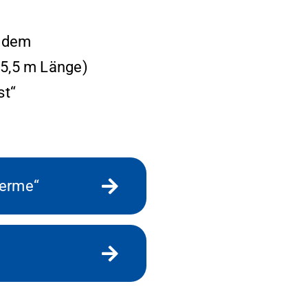
f dem
5,5 m Länge)
st“
herme“