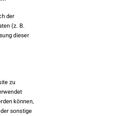
ch der
ten (z. B.
ssung dieser
site zu
verwendet
erden können,
oder sonstige