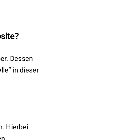
site?
ber. Dessen
le“ in dieser
. Hierbei
en.