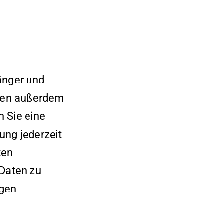
änger und
aben außerdem
n Sie eine
gung jederzeit
ten
Daten zu
igen